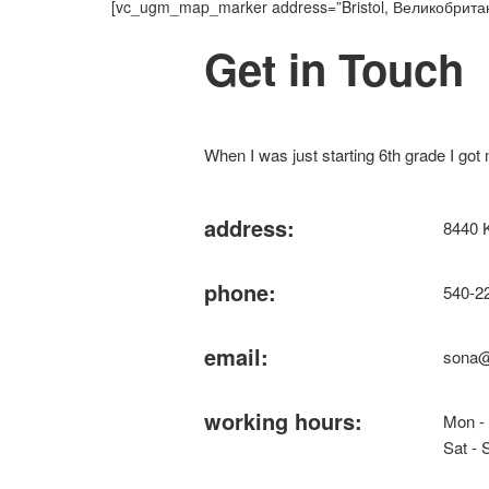
Get in Touch
When I was just starting 6th grade I got 
address:
8440 K
phone:
540-2
email:
sona@
working hours:
Mon - 
Sat - 