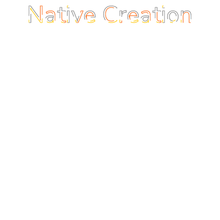
by
Rick Canfield
Sep 27
rose building
Integer in urna laoreet, placerat orci at, hendrerit
nisl. Nam aliquam, ipsum vel sollicitudin eleifend,
ante purus scelerisque tortor, nec accumsan nunc
sem a sem. Aenean sed sodales nibh.
by
Rick Canfield
Aug 15
cool snowboards
Sed libero est, tempor venenatis est ultricies,
feugiat imperdiet nunc. Aliquam ultricies efficitur
aliquet. Curabitur vitae viverra magna. Sed vehicula